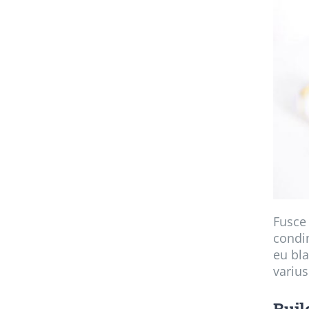
Fusce 
condim
eu bla
varius