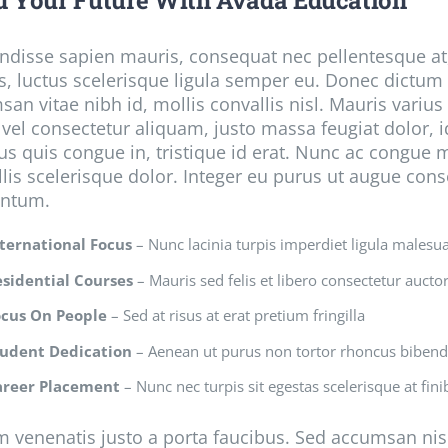
d Your Future With Avada Education
disse sapien mauris, consequat nec pellentesque at, 
, luctus scelerisque ligula semper eu. Donec dictum et
an vitae nibh id, mollis convallis nisl. Mauris varius
 vel consectetur aliquam, justo massa feugiat dolor, i
s quis congue in, tristique id erat. Nunc ac congue mi
lis scelerisque dolor. Integer eu purus ut augue cons
ntum.
ternational Focus
– Nunc lacinia turpis imperdiet ligula malesu
esidential Courses
– Mauris sed felis et libero consectetur auctor 
ocus On People
– Sed at risus at erat pretium fringilla
tudent Dedication
– Aenean ut purus non tortor rhoncus bibe
areer Placement
– Nunc nec turpis sit egestas scelerisque at fini
 venenatis justo a porta faucibus. Sed accumsan nisl e