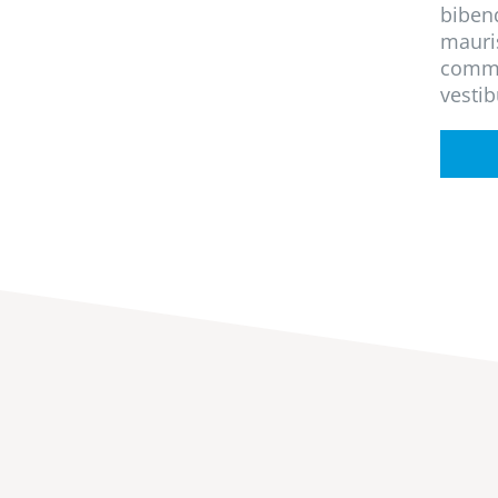
biben
mauris
commo
vestib