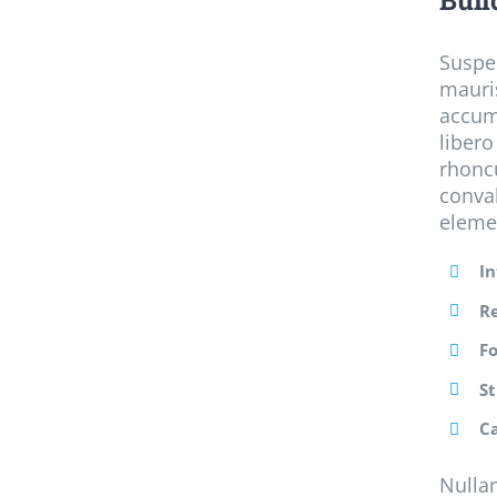
Buil
Suspen
mauris
accums
libero
rhoncu
conval
eleme
In
R
F
S
C
Nullam